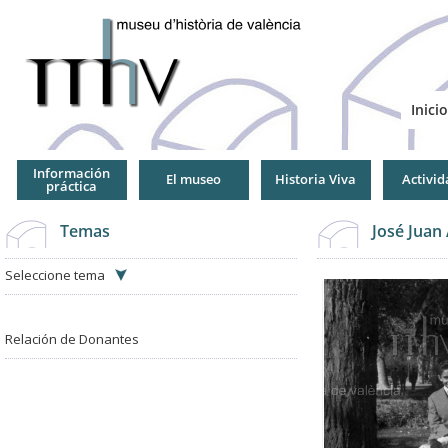
Jump
to
Navigation
Inicio
Información
El museo
Historia Viva
Activid
práctica
Temas
José Juan
Seleccione tema
Relación de Donantes