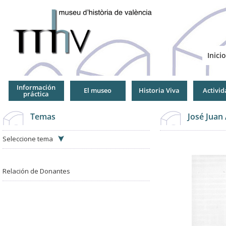
Jump
to
Navigation
Inicio
Información
El museo
Historia Viva
Activid
práctica
Temas
José Juan
Seleccione tema
Relación de Donantes