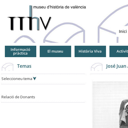
Jump
to
Navigation
Inici
Informació
El museu
Història Viva
Activi
pràctica
Temas
José Juan
Seleccioneu tema
Relació de Donants