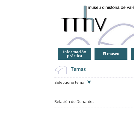
Jump
to
Navigation
Información
El museo
práctica
Temas
Seleccione tema
Relación de Donantes