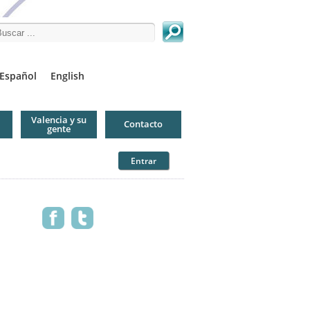
arch this site
Español
English
Valencia y su
Contacto
gente
Entrar