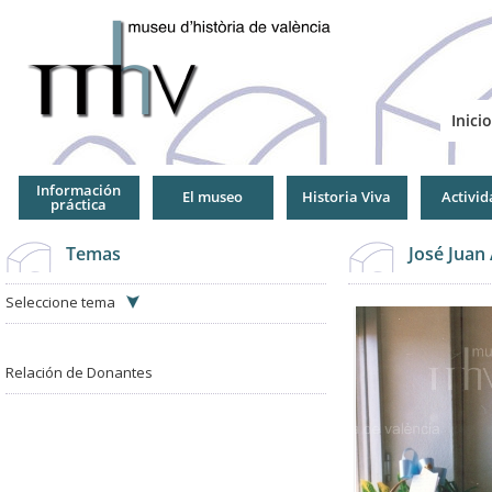
Jump
to
Navigation
Inicio
Información
El museo
Historia Viva
Activid
práctica
Temas
José Juan
Seleccione tema
Relación de Donantes