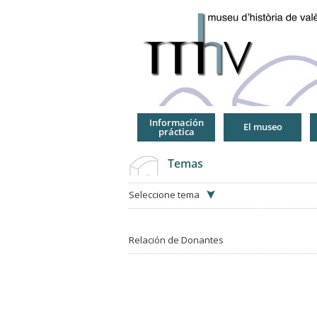
Jump
to
Navigation
Información
El museo
práctica
Temas
Seleccione tema
Relación de Donantes