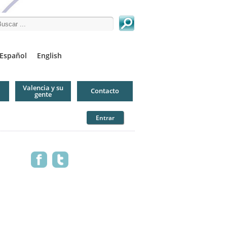
arch this site
Español
English
Valencia y su
Contacto
gente
Entrar