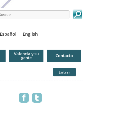
arch this site
Español
English
Valencia y su
Contacto
gente
Entrar