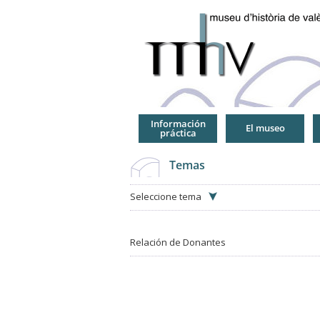
Jump
to
Navigation
Información
El museo
práctica
Temas
Seleccione tema
Relación de Donantes