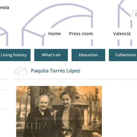
Se
Home
Press room
Valencià
Living history
What's on
Education
Collections
Paquita Torres López