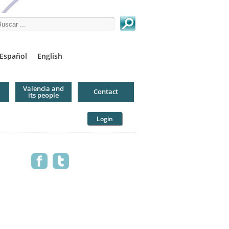
arch this site
Español
English
Valencia and
Contact
its people
Login