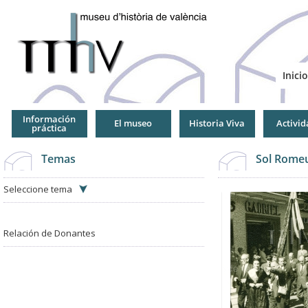
Jump
to
Navigation
Inicio
Información
El museo
Historia Viva
Activid
práctica
Temas
Sol Romeu
Seleccione tema
Relación de Donantes