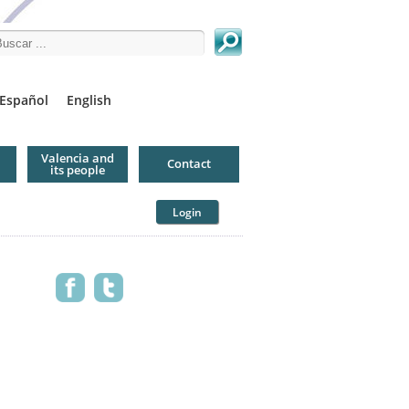
arch this site
Español
English
Valencia and
Contact
its people
Login