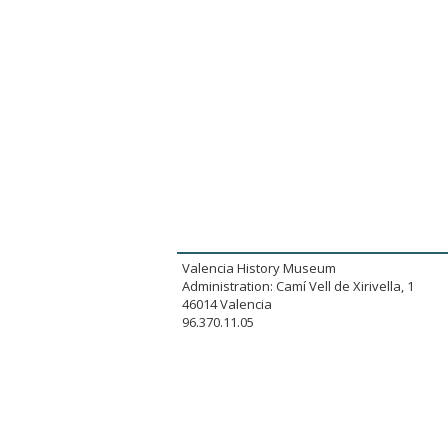
Valencia History Museum
Administration: Camí Vell de Xirivella, 1
46014 Valencia
96.370.11.05