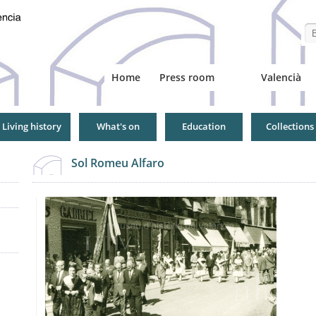
Se
Home
Press room
Valencià
Living history
What's on
Education
Collections
Sol Romeu Alfaro