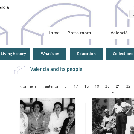
Se
Home
Press room
Valencià
Living history
What's on
Education
Collections
Valencia and its people
Pages
« primera
‹ anterior
…
17
18
19
20
21
22
»
Pages