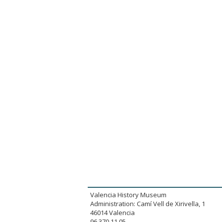
Valencia History Museum
Administration: Camí Vell de Xirivella, 1
46014 Valencia
96.370.11.05