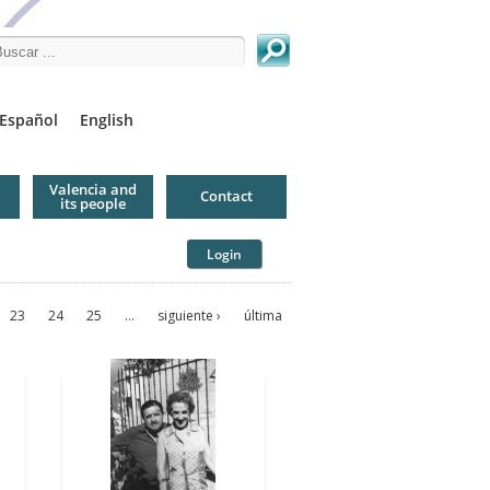
arch this site
Español
English
Valencia and
Contact
its people
Login
23
24
25
…
siguiente ›
última