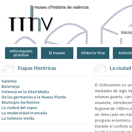
Jump
to
Navigation
Inicio
Información
El museo
Historia Viva
Activid
práctica
Etapas Históricas
La ciudad
Valentia
El Ochocientos es un
Balansiya
mediados de siglo Val
Valencia en la Edad Media
De las germanias a la Nueva Planta
urbanas (puerto, carr
Municipio borbónico
ensanche, introducie
La ciudad del vapor
Regional de 1909 es e
La modernidad truncada
un clima cada vez más
La Valencia vivida
progreso económico.
Durante el conflicto 