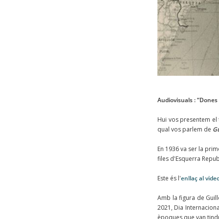
Audiovisuals : “Dones
Hui vos presentem el 
qual vos parlem de
Gu
En 1936 va ser la pri
files d'Esquerra Repub
Este és l'
enllaç al vide
Amb la figura de Guil
2021, Dia Internaciona
èpoques que van tindre