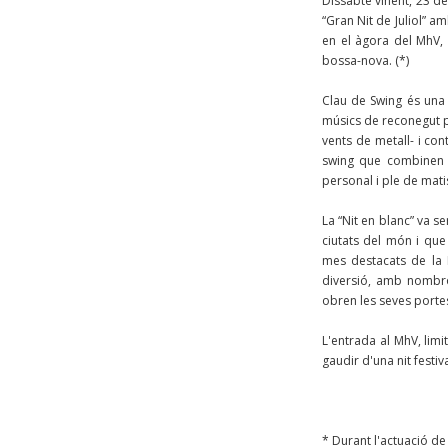
Dissabte vinent, 23 de 
“Gran Nit de Juliol” am
en el àgora del MhV, 
bossa-nova. (*)
Clau de Swing és una
músics de reconegut pr
vents de metall- i con
swing que combinen a
personal i ple de mat
La “Nit en blanc” va s
ciutats del món i que
mes destacats de la Fi
diversió, amb nombros
obren les seves portes
L'entrada al MhV, limi
gaudir d'una nit festiv
* Durant l'actuació de