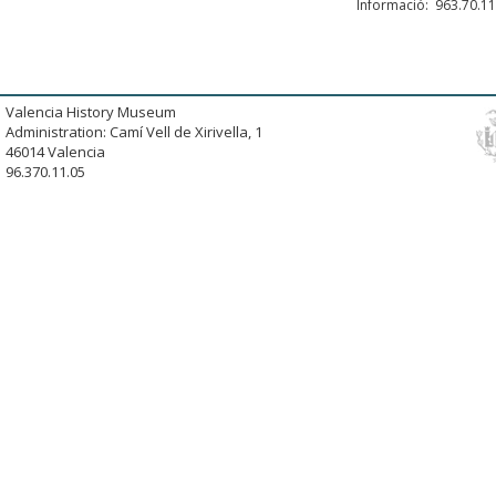
Informació: 963.70.11
Valencia History Museum
Administration: Camí Vell de Xirivella, 1
46014 Valencia
96.370.11.05