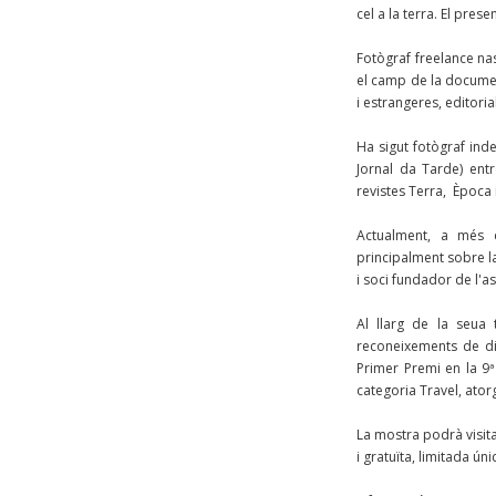
cel a la terra. El presen
Fotògraf freelance na
el camp de la documen
i estrangeres, editorial
Ha sigut fotògraf ind
Jornal da Tarde) ent
revistes Terra, Època i
Actualment, a més de
principalment sobre l
i soci fundador de l'a
Al llarg de la seua 
reconeixements de dif
Primer Premi en la 9
categoria Travel, ator
La mostra podrà visit
i gratuïta, limitada ún