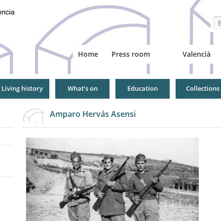
Se
Home
Press room
Valencià
Living history
What's on
Education
Collections
Amparo Hervás Asensi