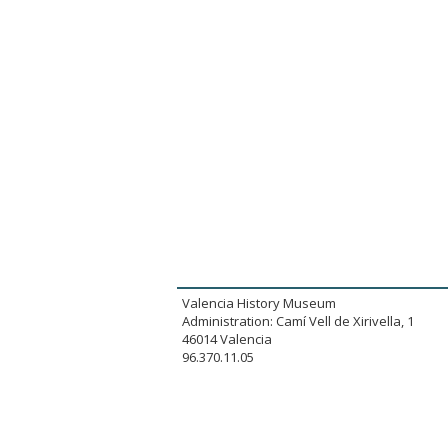
Valencia History Museum
Administration: Camí Vell de Xirivella, 1
46014 Valencia
96.370.11.05