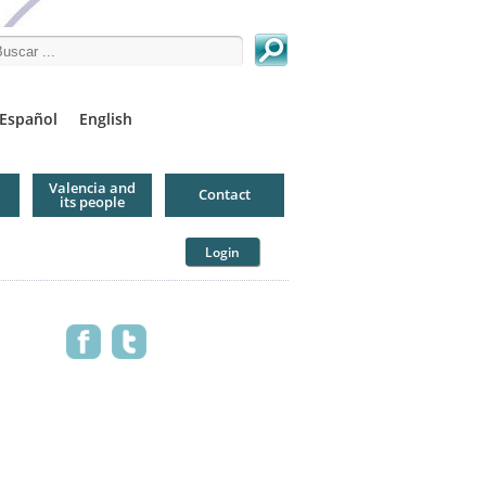
arch this site
Español
English
Valencia and
Contact
its people
Login