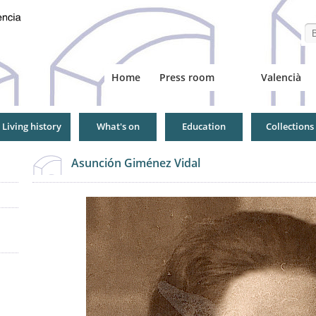
Se
Home
Press room
Valencià
Living history
What's on
Education
Collections
Asunción Giménez Vidal