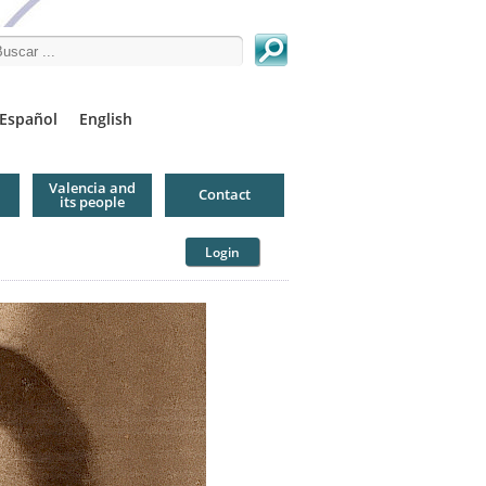
arch this site
Español
English
Valencia and
Contact
its people
Login