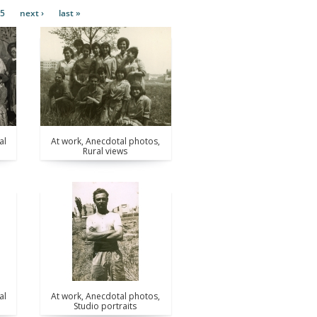
5
next ›
last »
al
At work, Anecdotal photos,
Rural views
al
At work, Anecdotal photos,
Studio portraits