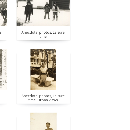
e
Anecdotal photos, Leisure
time
Anecdotal photos, Leisure
time, Urban views