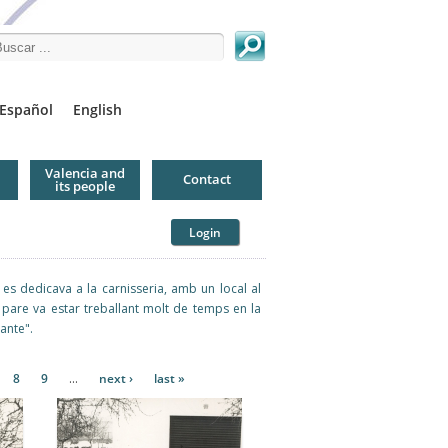
arch this site
Español
English
Valencia and
Contact
its people
Login
 es dedicava a la carnisseria, amb un local al
u pare va estar treballant molt de temps en la
ante".
8
9
…
next ›
last »