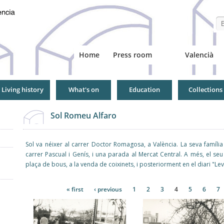
Se
Home
Press room
Valencià
Living history
What's on
Education
Collections
Sol Romeu Alfaro
Sol va néixer al carrer Doctor Romagosa, a València. La seva família
carrer Pascual i Genís, i una parada al Mercat Central. A més, el se
plaça de bous, a la venda de coixinets, i posteriorment en el diari "Lev
Pages
« first
‹ previous
1
2
3
4
5
6
7
Pages