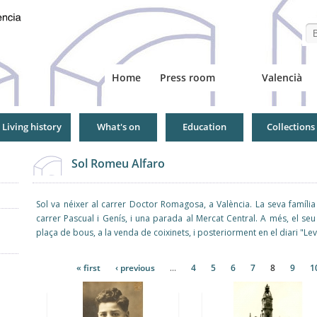
Se
Home
Press room
Valencià
Living history
What's on
Education
Collections
Sol Romeu Alfaro
Sol va néixer al carrer Doctor Romagosa, a València. La seva família
carrer Pascual i Genís, i una parada al Mercat Central. A més, el se
plaça de bous, a la venda de coixinets, i posteriorment en el diari "Lev
Pages
« first
‹ previous
…
4
5
6
7
8
9
1
Pages