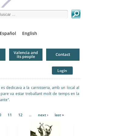
arch this site
Español
English
Valencia and
Contact
its people
Login
 es dedicava a la carnisseria, amb un local al
u pare va estar treballant molt de temps en la
ante".
0
11
12
…
next ›
last »