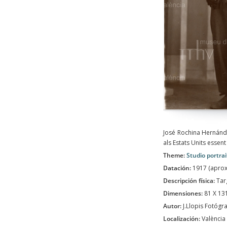
José Rochina Hernánd
als Estats Units essent
Theme:
Studio portrai
Datación:
1917 (apro
Descripción física:
Tar
Dimensiones:
81 X 1
Autor:
J.Llopis Fotógra
Localización:
València