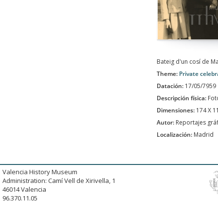
Bateig d'un cosí de M
Theme:
Private celebr
Datación:
17/05/7959
Descripción física:
Fot
Dimensiones:
174 X 
Autor:
Reportajes grá
Localización:
Madrid
Valencia History Museum
Administration: Camí Vell de Xirivella, 1
46014 Valencia
96.370.11.05