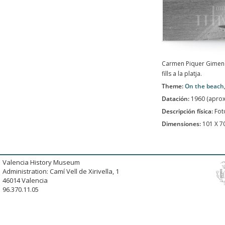
Carmen Piquer Gimeno
fills a la platja.
Theme:
On the beach
Datación:
1960 (apro
Descripción física:
Fot
Dimensiones:
101 X 
Valencia History Museum
Administration: Camí Vell de Xirivella, 1
46014 Valencia
96.370.11.05