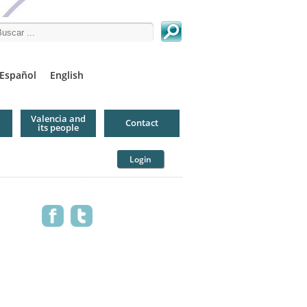
arch this site
Español
English
Valencia and
Contact
its people
Login