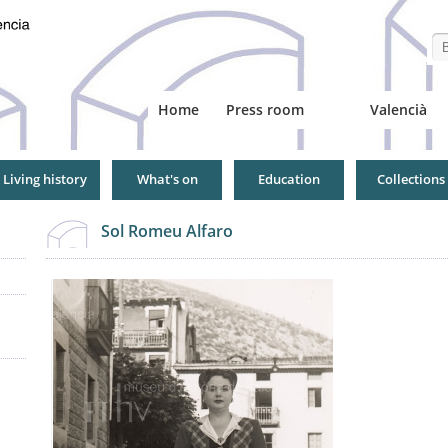
Se
Home
Press room
Valencià
Living history
What's on
Education
Collections
Sol Romeu Alfaro