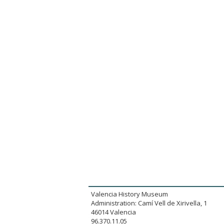
Valencia History Museum
Administration: Camí Vell de Xirivella, 1
46014 Valencia
96.370.11.05