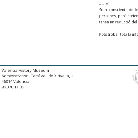
a això.
Som conscients de le
persones, però creiem 
tenen un reducció del 
Pots trobar tota la in
Valencia History Museum
Administration: Camí Vell de Xirivella, 1
46014 Valencia
96.370.11.05