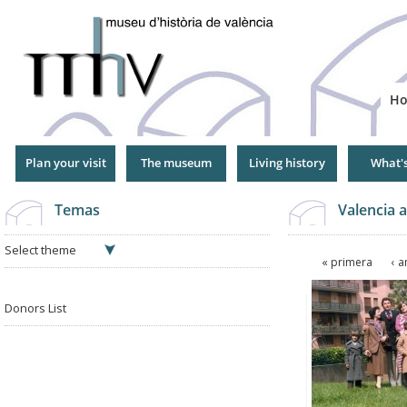
Jump
to
Navigation
H
Plan your visit
The museum
Living history
What'
Temas
Valencia a
Select theme
Pages
« primera
‹ a
Pages
Donors List