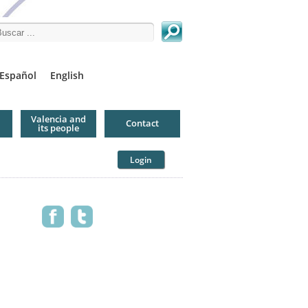
arch this site
Español
English
Valencia and
Contact
its people
Login