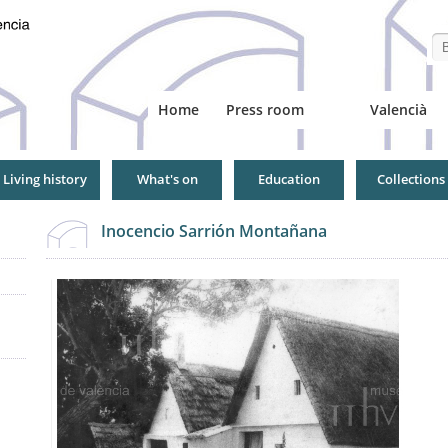
Se
Home
Press room
Valencià
Living history
What's on
Education
Collections
Inocencio Sarrión Montañana