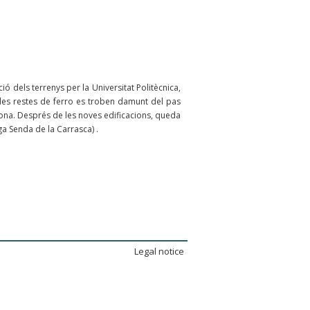
ó dels terrenys per la Universitat Politècnica,
e les restes de ferro es troben damunt del pas
elona. Després de les noves edificacions, queda
ga Senda de la Carrasca) .
Legal notice