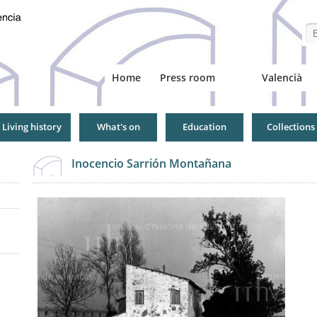
Se
Home
Press room
Valencià
Living history
What's on
Education
Collections
Inocencio Sarrión Montañana