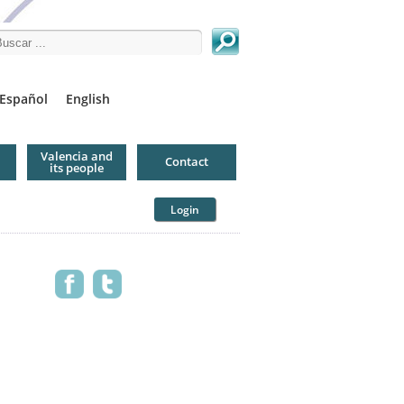
arch this site
Español
English
Valencia and
Contact
its people
Login