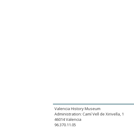
Valencia History Museum
Administration: Camí Vell de Xirivella, 1
46014 Valencia
96.370.11.05