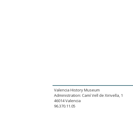
Valencia History Museum
Administration: Camí Vell de Xirivella, 1
46014 Valencia
96.370.11.05