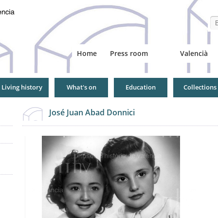
Se
Home
Press room
Valencià
Living history
What's on
Education
Collections
José Juan Abad Donnici