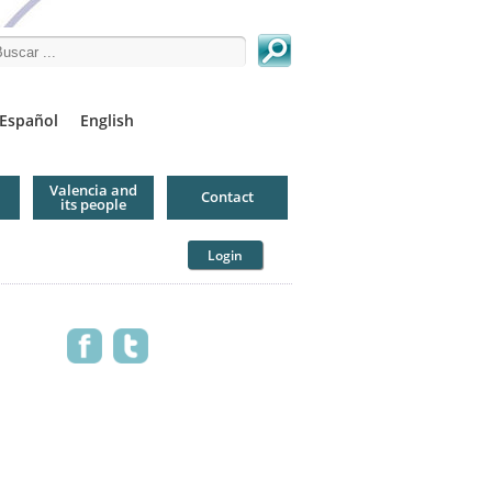
arch this site
Español
English
Valencia and
Contact
its people
Login