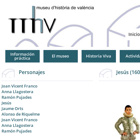
Jump
to
Navigation
Inicio
Información
El museo
Historia Viva
Activid
práctica
Personajes
Jesús (16
Joan Vicent Franco
Anna Llagostera
Ramón Pujades
Jesús
Jaume Orts
Alonso de Riquelme
Joan Vicent Franco
Anna Llagostera
Ramón Pujades