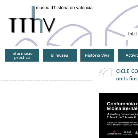
Jump
to
Navigation
Inici
Informació
El museu
Història Viva
Activi
pràctica
CICLE CO
units fins