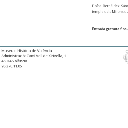
Eloísa Bernáldez Sán
temple dels Milions d'
Entrada gratuïta fins 
Museu d'Història de València
Administració: Camí Vell de Xirivella, 1
46014 València
96.370.11.05