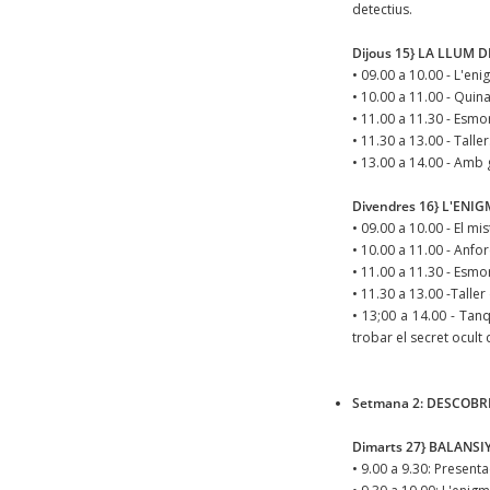
detectius.
Dijous 15} LA LLUM 
• 09.00 a 10.00 - L'eni
• 10.00 a 11.00 - Quin
• 11.00 a 11.30 - Esmo
• 11.30 a 13.00 - Tall
• 13.00 a 14.00 - Amb 
Divendres 16} L'ENI
• 09.00 a 10.00 - El m
• 10.00 a 11.00 - Anfor
• 11.00 a 11.30 - Esmo
• 11.30 a 13.00 -Taller
• 13;00 a 14.00 - Tanq
trobar el secret ocult 
Setmana 2: DESCOBRINT
Dimarts 27} BALANSI
• 9.00 a 9.30: Present