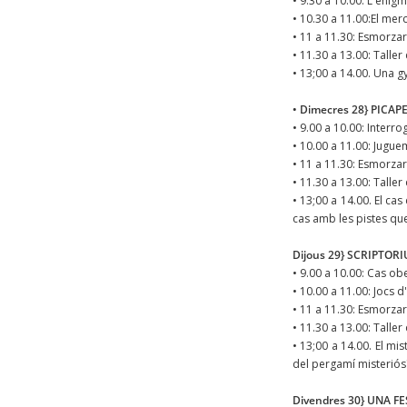
• 9.30 a 10.00: L'enigm
• 10.30 a 11.00:El me
• 11 a 11.30: Esmorzar
• 11.30 a 13.00: Taller
• 13;00 a 14.00. Una g
• Dimecres 28} PICA
• 9.00 a 10.00: Interro
• 10.00 a 11.00: Juguem 
• 11 a 11.30: Esmorzar
• 11.30 a 13.00: Talle
• 13;00 a 14.00. El ca
cas amb les pistes qu
Dijous 29} SCRIPTOR
• 9.00 a 10.00: Cas obe
• 10.00 a 11.00: Jocs 
• 11 a 11.30: Esmorzar
• 11.30 a 13.00: Taller
• 13;00 a 14.00. El mi
del pergamí misteriós
Divendres 30} UNA F