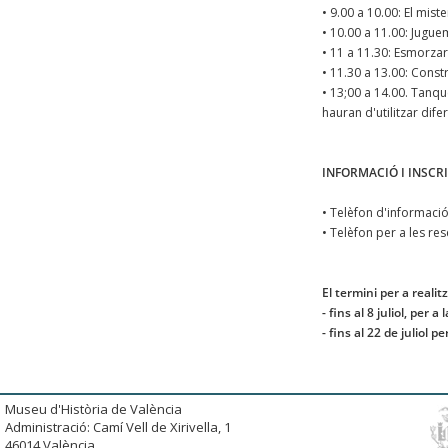
• 9.00 a 10.00: El miste
• 10.00 a 11.00: Juguem
• 11 a 11.30: Esmorzar
• 11.30 a 13.00: Constr
• 13;00 a 14.00. Tanqu
hauran d'utilitzar dife
INFORMACIÓ I INSCR
• Telèfon d'informació
• Telèfon per a les res
El termini per a realitz
- fins al 8 juliol, per 
- fins al 22 de juliol 
Museu d'Història de València
Administració: Camí Vell de Xirivella, 1
46014 València