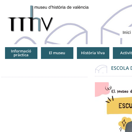
Jump
to
Navigation
Inici
Informació
El museu
Història Viva
Activi
pràctica
ESCOLA DE