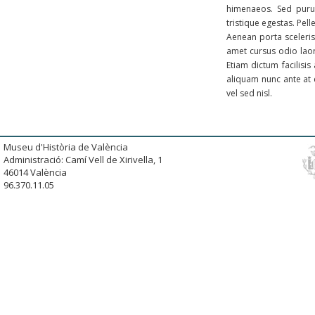
himenaeos. Sed purus
tristique egestas. Pell
Aenean porta sceleris
amet cursus odio laor
Etiam dictum facilisi
aliquam nunc ante at es
vel sed nisl.
Museu d'Història de València
Administració: Camí Vell de Xirivella, 1
46014 València
96.370.11.05