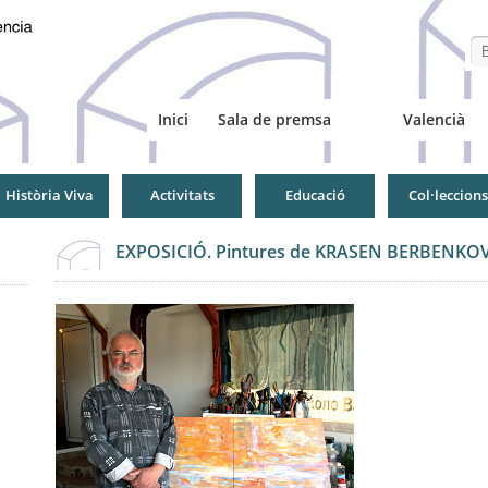
Se
Inici
Sala de premsa
Valencià
Història Viva
Activitats
Educació
Col·leccions
EXPOSICIÓ. Pintures de KRASEN BERBENKO