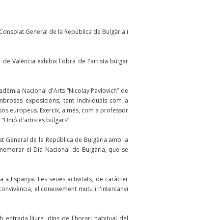
onsolat General de la República de Bulgària i
 de València exhibix l'obra de l'artista búlgar
cadèmia Nacional d'Arts “Nicolay Pavlovich” de
nombroses exposicions, tant individuals com a
 països europeus. Exercix, a més, com a professor
“Unió d'artistes búlgars”.
at General de la República de Bulgària amb la
memorar el Dia Nacional de Bulgària, que se
 a Espanya. Les seues activitats, de caràcter
convivència, el coneixement mutu i l'intercanvi
entrada lliure, dins de l'horari habitual del