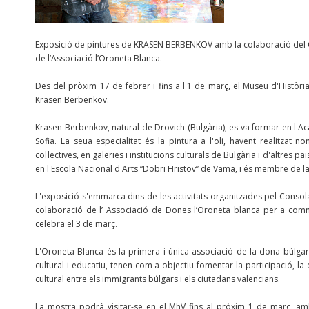
Exposició de pintures de KRASEN BERBENKOV amb la colaboració del C
de l’Associació l’Oroneta Blanca.
Des del pròxim 17 de febrer i fins a l'1 de març, el Museu d'Història
Krasen Berbenkov.
Krasen Berbenkov, natural de Drovich (Bulgària), es va formar en l'A
Sofia. La seua especialitat és la pintura a l'oli, havent realitzat 
col·lectives, en galeries i institucions culturals de Bulgària i d'altres
en l'Escola Nacional d'Arts “Dobri Hristov” de Vama, i és membre de la 
L'exposició s'emmarca dins de les activitats organitzades pel Consol
colaboració de l’ Associació de Dones l’Oroneta blanca per a com
celebra el 3 de març.
L'Oroneta Blanca és la primera i única associació de la dona búlgara
cultural i educatiu, tenen com a objectiu fomentar la participació, la 
cultural entre els immigrants búlgars i els ciutadans valencians.
La mostra podrà visitar-se en el MhV fins al pròxim 1 de març, amb 