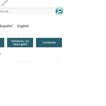
arch this site
Español
English
València i la
Contacte
seua gent
V