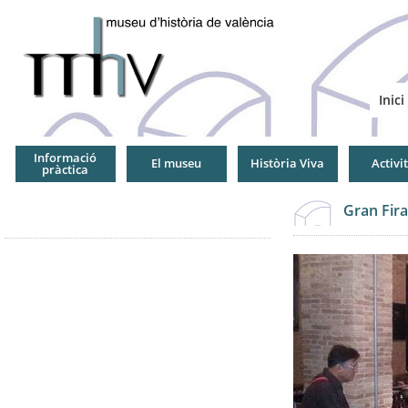
Jump
to
Navigation
Inici
Informació
El museu
Història Viva
Activi
pràctica
Gran Fira 