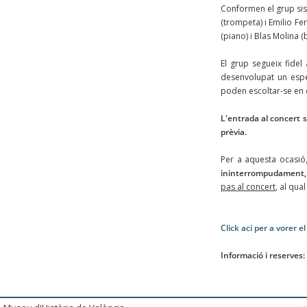
Conformen el grup sis 
(trompeta) i Emilio Fe
(piano) i Blas Molina (
El grup segueix fidel
desenvolupat un espec
poden escoltar-se en d
L'entrada al concert se
prèvia.
Per a aquesta ocasió,
ininterrompudament, d
pas al concert
, al qua
Click aci per a vorer 
Informació i reserves: