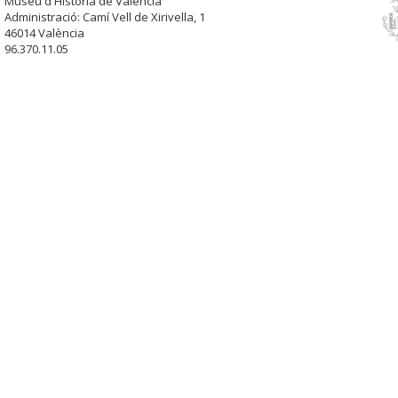
Museu d'Història de València
Administració: Camí Vell de Xirivella, 1
46014 València
96.370.11.05