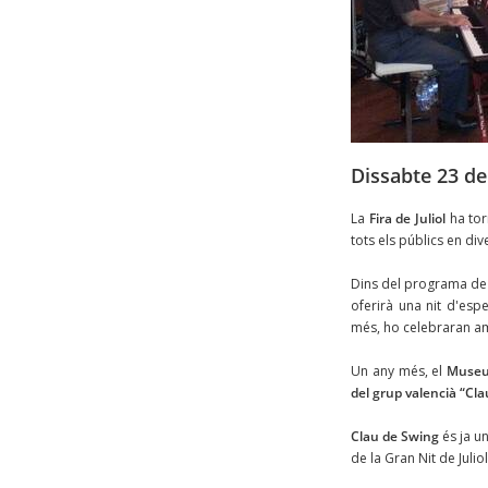
Dissabte 23 de 
La
Fira de Juliol
ha tor
tots els públics en div
Dins del programa de
oferirà una nit d'esp
més, ho celebraran am
Un any més, el
Museu 
del grup valencià “Cl
Clau de Swing
és ja u
de la Gran Nit de Juli