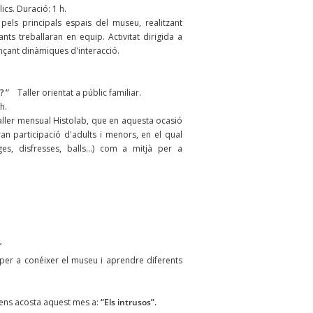
ics. Duració: 1 h.
pels principals espais del museu, realitzant
ants treballaran en equip. Activitat dirigida a
nçant dinàmiques d'interacció.
?? ”
Taller orientat a públic familiar.
h.
 taller mensual Histolab, que en aquesta ocasió
an participació d'adults i menors, en el qual
es, disfresses, balls...) com a mitjà per a
’
per a conéixer el museu i aprendre diferents
 ens acosta aquest mes a:
“Els intrusos”.