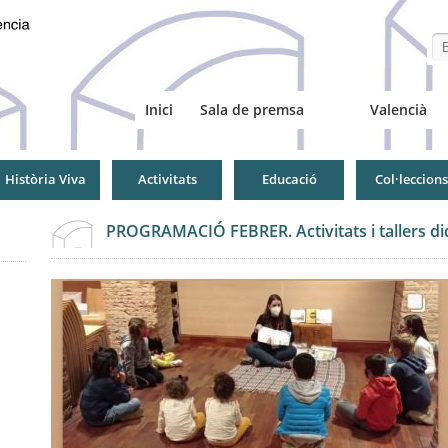
Se
Inici
Sala de premsa
Valencià
Història Viva
Activitats
Educació
Col·leccions
PROGRAMACIÓ FEBRER. Activitats i tallers didà