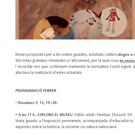
Noves propostes per a les visites guiades, activitats i tallers
dirigits a 
Són totes gratuïtes i limitades a l'aforament, per la qual cosa
és neces
I recordar-vos que continuem mantenint la normativa Covid vigent, q
afectara la realització d'estes activitats.
PROGRAMACIÓ FEBRER
• Dissabtes 5, 12, 19 i 26.
> A les 11 h.: EXPLORA EL MUSEU.
Públic adult / familiar. Duració: 50’
Visita guiada a l'exposició permanent, acompanyada d'educador/a, 
aspectes sobre la història, la societat i la cultura valenciana.