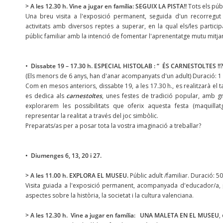
> A les 12.30 h. Vine a jugar en família: SEGUIX LA PISTA!!
Tots els públ
Una breu visita a l'exposició permanent, seguida d'un recorregut 
activitats amb diversos reptes a superar, en la qual els/les particip
públic familiar amb la intenció de fomentar l'aprenentatge mutu mitja
•
Dissabte 19 – 17.30 h. ESPECIAL HISTOLAB : “ ÉS CARNESTOLTES !!
(Els menors de 6 anys, han d'anar acompanyats d'un adult) Duració: 1 
Com en mesos anteriors, dissabte 19, a les 17.30 h., es realitzarà el
es dedica als
carnestoltes
, unes festes de tradició popular, amb gr
explorarem les possibilitats que oferix aquesta festa (maquillatg
representar la realitat a través del joc simbòlic.
Preparats/as per a posar tota la vostra imaginació a treballar?
• Diumenges 6, 13, 20 i 27.
> A les 11.00 h. EXPLORA EL MUSEU.
Públic adult /familiar. Duració: 50
Visita guiada a l'exposició permanent, acompanyada d'educador/a, 
aspectes sobre la història, la societat i la cultura valenciana.
> A les 12.30 h. Vine a jugar en família: UNA MALETA EN EL MUSEU
,