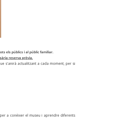
tots els públics i al públic familiar.
sària reserva prèvia.
ue s'anirà actualitzant a cada moment, per si
per a conéixer el museu i aprendre diferents