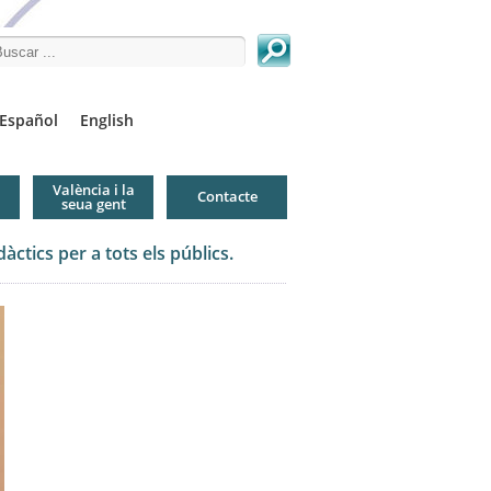
arch this site
Español
English
València i la
Contacte
seua gent
ctics per a tots els públics.