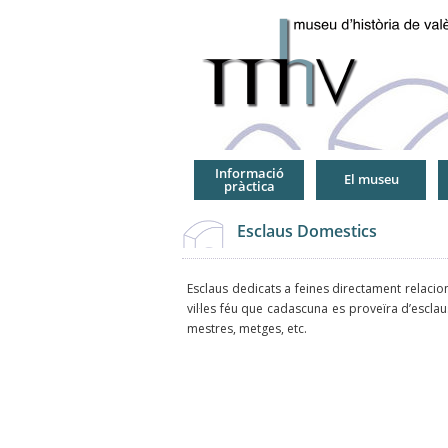
Jump
to
Navigation
Informació
El museu
pràctica
Esclaus Domestics
Esclaus dedicats a feines directament relacio
vil·les féu que cadascuna es proveïra d’escla
mestres, metges, etc.