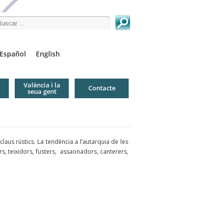
arch this site
Español
English
València i la
Contacte
seua gent
aus rústics. La tendència a l’autarquia de les
s, teixidors, fusters, assaonadors, canterers,