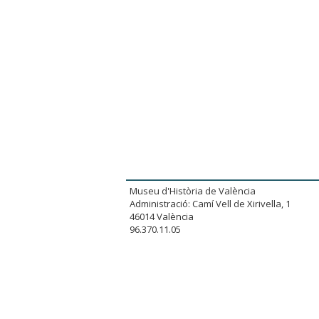
Museu d'Història de València
Administració: Camí Vell de Xirivella, 1
46014 València
96.370.11.05