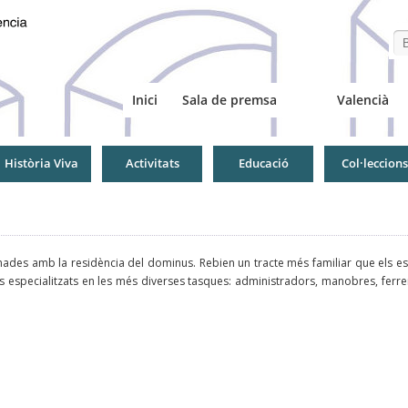
Se
Inici
Sala de premsa
Valencià
Història Viva
Activitats
Educació
Col·leccions
nades amb la residència del dominus. Rebien un tracte més familiar que els escl
us especialitzats en les més diverses tasques: administradors, manobres, ferrer