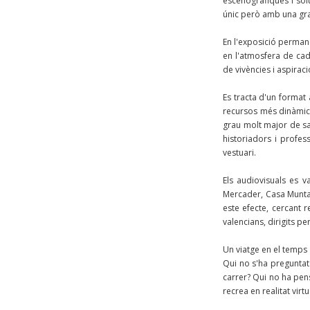
escenogràfiques i sol
únic però amb una gran
En l'exposició permane
en l'atmosfera de cad
de vivències i aspiraci
Es tracta d'un format 
recursos més dinàmics
grau molt major de sa
historiadors i profes
vestuari.
Els audiovisuals es va
Mercader, Casa Muntan
este efecte, cercant r
valencians, dirigits p
Un viatge en el temps
Qui no s'ha preguntat 
carrer? Qui no ha pen
recrea en realitat virt