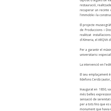
dipòsit d'aigües de Va
restauració, realitzad
recuperar un recinte 
l'immoble i la constru
El projecte museogràf
de Produccions i Dis
realitzat instal·lac
d'Almeria, el ARQVA 
Per a garantir el màx
universitaris i especia
La intervenció en l'edif
El seu emplaçament és 
Ildefons Cerdà (autor
Inaugurat en 1850, va 
més belles expression
sensació de serenitat i
per a tots fins que es
monument que havia ro