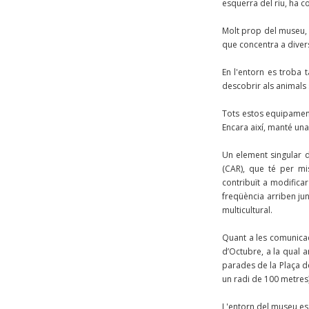
esquerra del riu, ha c
Molt prop del museu, e
que concentra a divers
En l'entorn es troba 
descobrir als animals 
Tots estos equipament
Encara així, manté un
Un element singular di
(CAR), que té per mis
contribuït a modificar
freqüència arriben jun
multicultural.
Quant a les comunicac
d’Octubre, a la qual a
parades de la Plaça de
un radi de 100 metres
L'entorn del museu es 