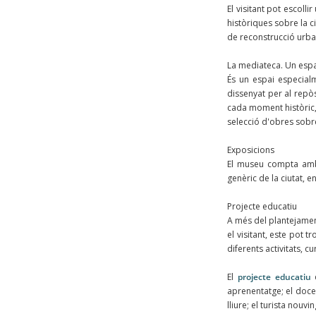
El visitant pot escoll
històriques sobre la c
de reconstrucció urbaní
La mediateca. Un espai
És un espai especialm
dissenyat per al repòs
cada moment històric, 
selecció d'obres sobre
Exposicions
El museu compta amb 
genèric de la ciutat, e
Projecte educatiu
A més del plantejament
el visitant, este pot 
diferents activitats, 
El
projecte educatiu
d
aprenentatge; el doce
lliure; el turista nouv