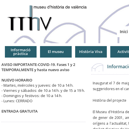
Jump
to
Navigation
Inici
Informació
El museu
Història Viva
Activi
pràctica
AVISO IMPORTANTE-COVID-19. Fases 1 y 2
Informaci
TEMPORALMENTE y hasta nuevo aviso
NUEVO HORARIO
Inaugurat el 7 de mai
- Martes, miércoles y jueves: de 10 a 14 h.
suggeridores en el cam
- Viernes y sábados: de 10 a 14 h. y de 15 a 19 h.
- Domingos y festivos: de 10 a 14 h.
Història del projecte
- Lunes: CERRADO
ENTRADA GRATUITA
El Museu d'Història d
de gener de 2001, amb
orígens a l'actualitat,