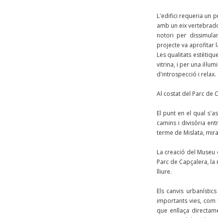
L'edifici requeria un p
amb un eix vertebrado
notori per dissimular
projecte va aprofitar 
Les qualitats estètiqu
vitrina, i per una il·l
d'introspecció i relax.
Al costat del Parc de 
El punt en el qual s'a
camins i divisòria ent
terme de Mislata, miran
La creació del Museu d
Parc de Capçalera, la 
lliure.
Els canvis urbanísti
importants vies, com l
que enllaça directam