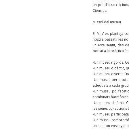
un pol d'atracció indu
Ciències.
Missió del museu
El MhV es planteja co
nostre passat i les n
En este sentit, des d
portat a la pràctica í
-Un museu rigorós. Que
-Un museu didàctic, q
-Un museu divertit. En
-Un museu per a tots 
adequats a cada grup d
-Un museu polifacètic.
combinats harmònicam
-Un museu dinàmic. Ca
les seues col·leccions
-Un museu participatiu
-Un museu compromès a
un aula on ensenyar a