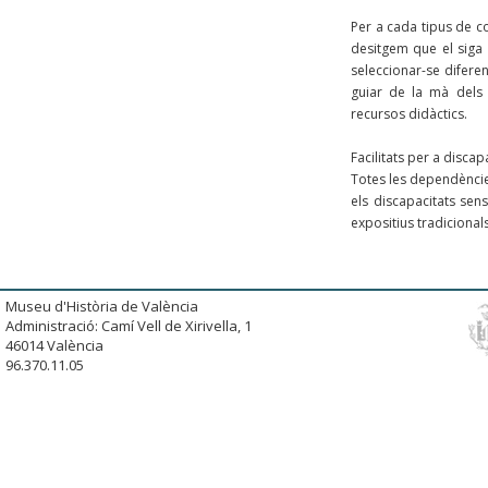
Per a cada tipus de co
desitgem que el siga 
seleccionar-se difere
guiar de la mà dels p
recursos didàctics.
Facilitats per a discap
Totes les dependèncie
els discapacitats sens
expositius tradicional
Museu d'Història de València
Administració: Camí Vell de Xirivella, 1
46014 València
96.370.11.05