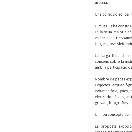
urbana.
Una col·lecció sòlida i
El museu s'ha construït
En la seua majoria só
valencianes i espanyo
Huguet, José Aleixandr
La llarga llista d'i
consens sobre la insti
amb la participació de
Nombre de peces exp
Objectes arqueològic
indumentària, joies, o
electrodomèstics, ins
gravats, fotografies, 
Un nou concepte de
La proposta expositi