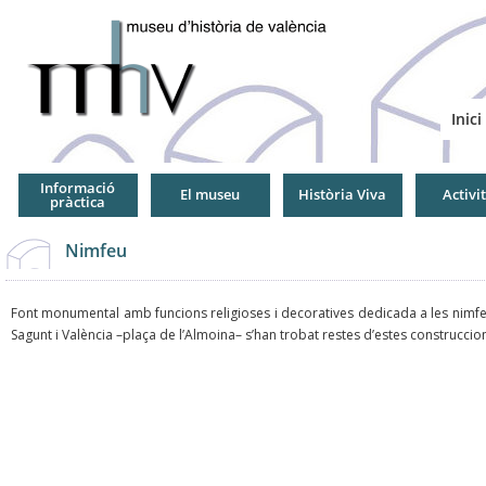
Jump
to
Navigation
Inici
Informació
El museu
Història Viva
Activi
pràctica
Nimfeu
Font monumental amb funcions religioses i decoratives dedicada a les nimfes, di
Sagunt i València –plaça de l’Almoina– s’han trobat restes d’estes construccio