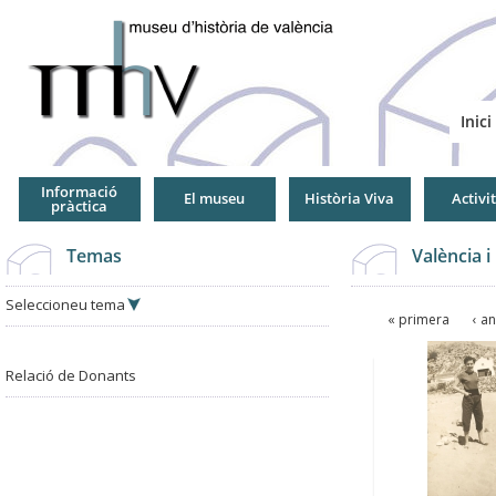
Jump
to
Navigation
Inici
Informació
El museu
Història Viva
Activi
pràctica
Temas
València i
Seleccioneu tema
Pàgines
« primera
‹ a
Pàgines
Relació de Donants