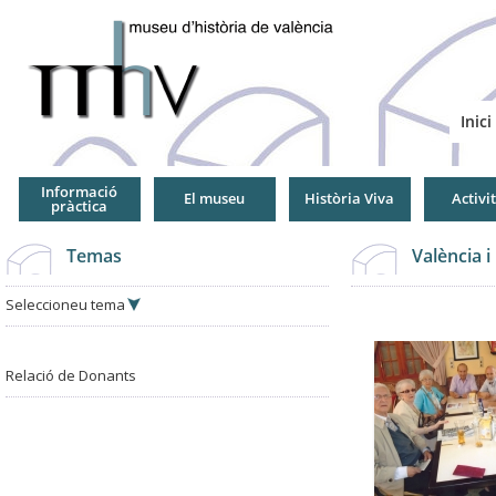
Jump
to
Navigation
Inici
Informació
El museu
Història Viva
Activi
pràctica
Temas
València i
Seleccioneu tema
Pàgines
Pàgines
Relació de Donants