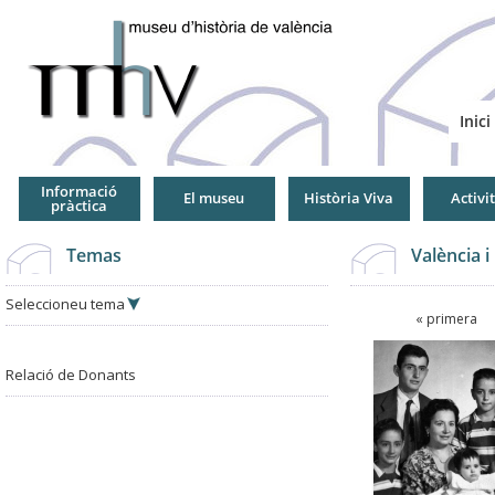
Jump
to
Navigation
Inici
Informació
El museu
Història Viva
Activi
pràctica
Temas
València i
Seleccioneu tema
Pàgines
« primera
Pàgines
Relació de Donants