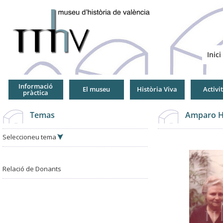
Jump
to
Navigation
Inici
Informació
El museu
Història Viva
Activi
pràctica
Temas
Amparo H
Seleccioneu tema
Relació de Donants