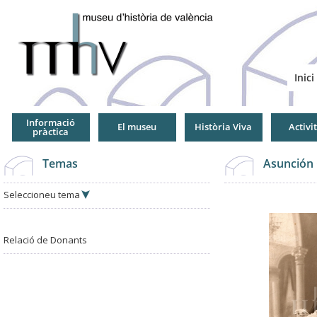
Jump
to
Navigation
Inici
Informació
El museu
Història Viva
Activi
pràctica
Temas
Asunción 
Seleccioneu tema
Relació de Donants