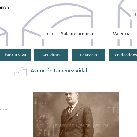
Se
Inici
Sala de premsa
Valencià
Història Viva
Activitats
Educació
Col·leccions
Asunción Giménez Vidal