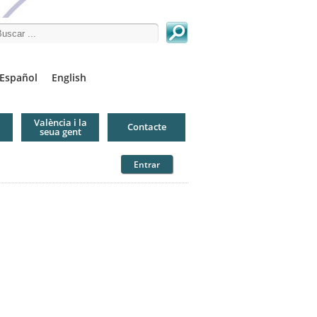
arch this site
Español
English
València i la
Contacte
seua gent
Entrar