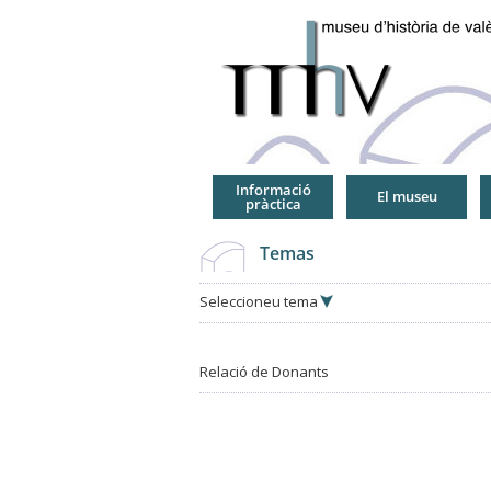
Jump
to
Navigation
Informació
El museu
pràctica
Temas
Seleccioneu tema
Relació de Donants