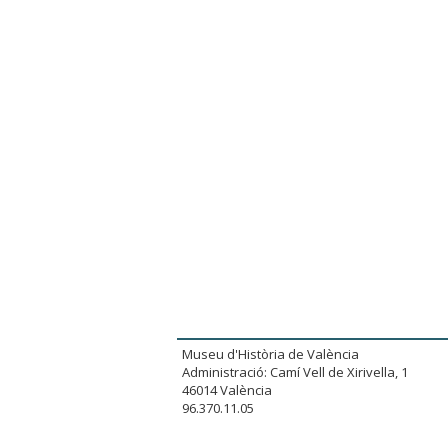
Museu d'Història de València
Administració: Camí Vell de Xirivella, 1
46014 València
96.370.11.05