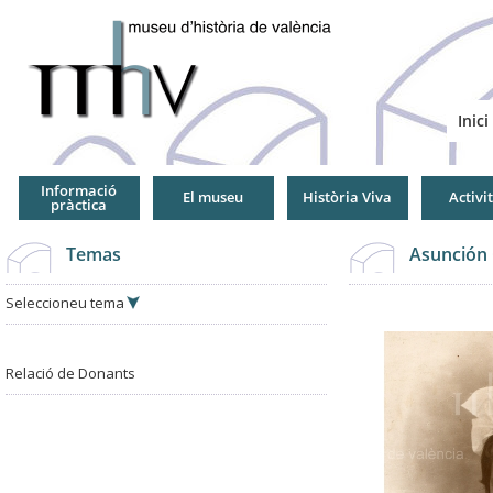
Jump
to
Navigation
Inici
Informació
El museu
Història Viva
Activi
pràctica
Temas
Asunción 
Seleccioneu tema
Relació de Donants