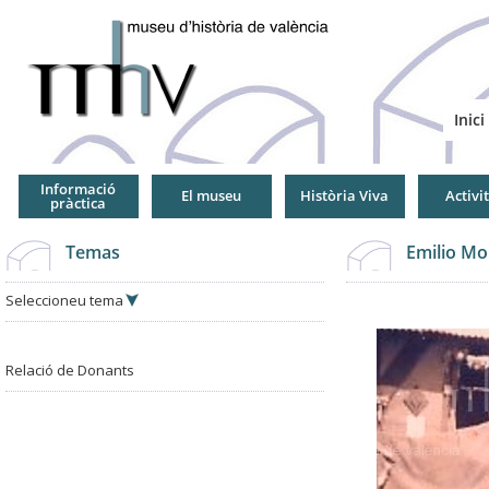
Jump
to
Navigation
Inici
Informació
El museu
Història Viva
Activi
pràctica
Temas
Emilio Mo
Seleccioneu tema
Relació de Donants