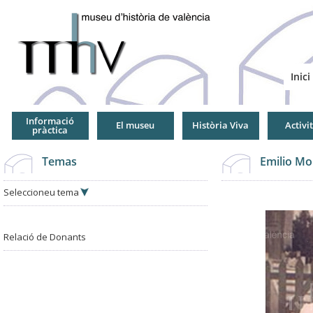
Jump
to
Navigation
Inici
Informació
El museu
Història Viva
Activi
pràctica
Temas
Emilio Mo
Seleccioneu tema
Relació de Donants