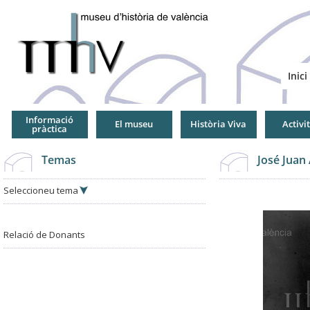
Jump
to
Navigation
Inici
Informació
El museu
Història Viva
Activi
pràctica
Temas
José Juan
Seleccioneu tema
Relació de Donants