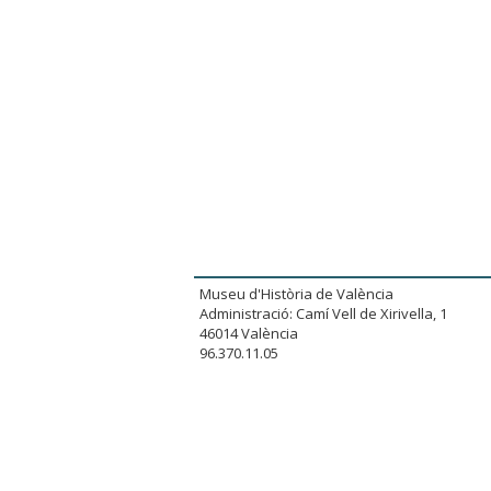
Museu d'Història de València
Administració: Camí Vell de Xirivella, 1
46014 València
96.370.11.05