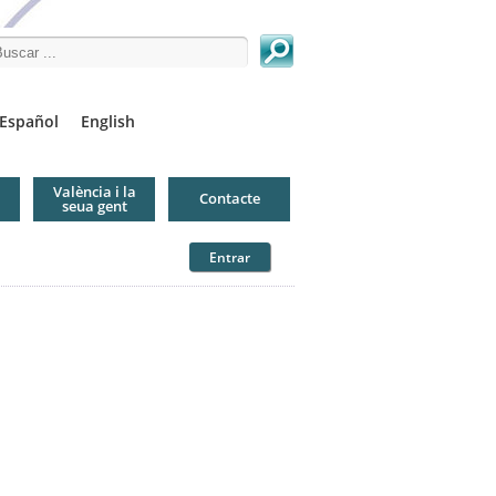
arch this site
Español
English
València i la
Contacte
seua gent
Entrar