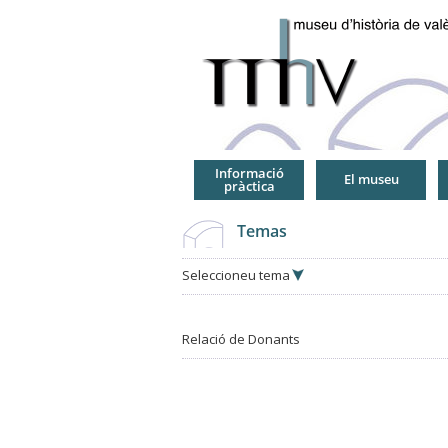
Jump
to
Navigation
Informació
El museu
pràctica
Temas
Seleccioneu tema
Relació de Donants