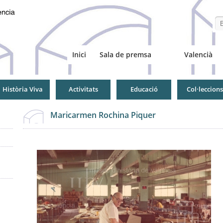
Se
Inici
Sala de premsa
Valencià
Història Viva
Activitats
Educació
Col·leccions
Maricarmen Rochina Piquer