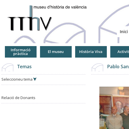
Jump
to
Navigation
Inici
Informació
El museu
Història Viva
Activi
pràctica
Temas
Pablo San
Seleccioneu tema
Relació de Donants